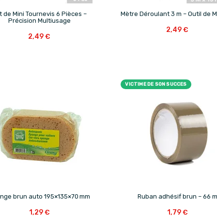


t de Mini Tournevis 6 Pièces –
Mètre Déroulant 3 m – Outil de 
Précision Multiusage
2,49 €
2,49 €
VICTIME DE SON SUCCES


nge brun auto 195×135×70 mm
Ruban adhésif brun – 66 
1,29 €
1,79 €