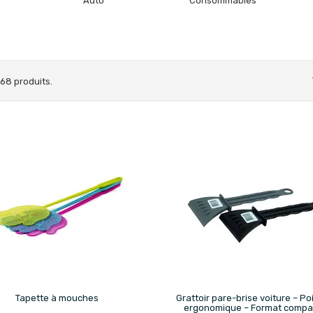
Auto
Consommables
a 68 produits.


Tapette à mouches
Grattoir pare-brise voiture – P
ergonomique – Format compa